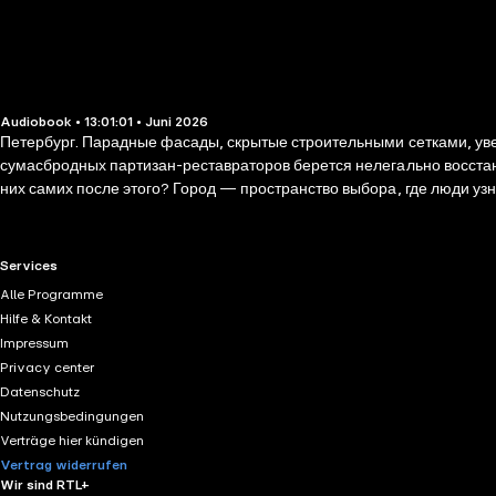
Audiobook • 13:01:01 • Juni 2026
Петербург. Парадные фасады, скрытые строительными сетками, уве
сумасбродных партизан-реставраторов берется нелегально восстан
них самих после этого? Город — пространство выбора, где люди у
неожиданное и необходимое сейчас произведение о мощи одиночки 
RTL+ useful links.
Services
Alle Programme
Hilfe & Kontakt
Impressum
Privacy center
Datenschutz
Nutzungsbedingungen
Verträge hier kündigen
Vertrag widerrufen
Wir sind RTL+