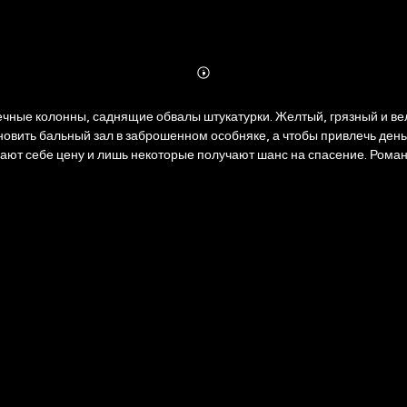
Abonnieren
Mehr
Details
чные колонны, саднящие обвалы штукатурки. Желтый, грязный и ве
овить бальный зал в заброшенном особняке, а чтобы привлечь день
знают себе цену и лишь некоторые получают шанс на спасение. Ром
и о неизбежной отзывчивости мира даже на самое малое действие.