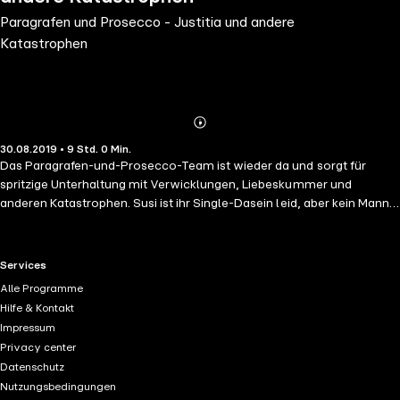
Paragrafen und Prosecco - Justitia und andere
Katastrophen
Abonnieren
Mehr
30.08.2019 • 9 Std. 0 Min.
Details
Das Paragrafen-und-Prosecco-Team ist wieder da und sorgt für
spritzige Unterhaltung mit Verwicklungen, Liebeskummer und
anderen Katastrophen. Susi ist ihr Single-Dasein leid, aber kein Mann
mit Villa an der Alster beißt an. Liegt es an ihren ausgefallenen
Männerwünschen oder kann wirklich nur eine Diät helfen? Karla
kümmert sich um eine unbeabsichtigte Heirat, die sofort aufgelöst
RTL+ useful links.
Services
werden soll. Welche Rolle spielt dabei die neue Kollegin aus der
Alle Programme
Nachbarkanzlei, mit der Ida von Anfang an auf Kriegsfuß steht? Ist die
Hilfe & Kontakt
wirklich hinter Idas Mann her oder sollte sich Ida lieber um ihre
Impressum
geheimnisvolle Mandantin kümmern, die um jeden Preis unerkannt
Privacy center
bleiben will? Susi, Karla und Ida: Drei Frauen, die unterschiedlicher
Datenschutz
nicht sein können und doch immer an einem Strang ziehen, wenn
Nutzungsbedingungen
kreative Lösungen für menschliche Katastrophen gefragt sind.