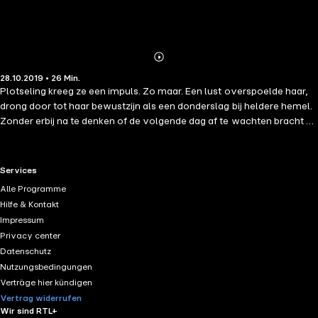
Abonnieren
Mehr
28.10.2019 • 26 Min.
Details
Plotseling kreeg ze een impuls. Zo maar. Een lust overspoelde haar,
drong door tot haar bewustzijn als een donderslag bij heldere hemel.
Zonder erbij na te denken of de volgende dag af te wachten bracht ze
haar hand doelgericht naar haar geslacht. Haar geilheid nam toe. Ze
streelde zichzelf bijna nooit, alleen op heel speciale momenten. Maar
nu voelde ze een plotselinge en merkwaardige lust om het te doen.
RTL+ useful links.
Services
Alle Programme
Hilfe & Kontakt
Impressum
Privacy center
Datenschutz
Nutzungsbedingungen
Verträge hier kündigen
Vertrag widerrufen
Wir sind RTL+