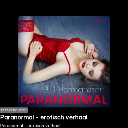
the
h page
 main
nt
the
ibility
ment
Powered by Deezer
Paranormal - erotisch verhaal
Paranormal - erotisch verhaal