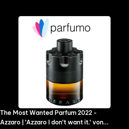
the
h page
 main
nt
the
ibility
ment
The Most Wanted Parfum 2022 -
Azzaro | 'Azzaro I don't want it.' von