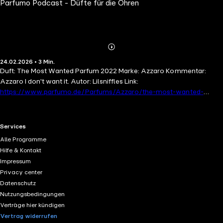
Parfumo Podcast - Düfte für die Ohren
Lilsniffles #82
Abspielen
Mehr
24.02.2026 • 3 Min.
Details
Duft: The Most Wanted Parfum 2022 Marke: Azzaro Kommentar:
Azzaro I don't want it. Autor: Lilsniffles Link:
https://www.parfumo.de/Parfums/Azzaro/the-most-wanted-
parfum/rezensionen/208485
Idee, Konzept & Redaktion: Steffen
Wrede Sprecher: Björn Roth, Merle Finck-Stoltenberg Sounddesign &
Schnitt: Wiebke Köplin & Hagen Kreter www.parfumo.de
RTL+ useful links.
Services
www.podcastplattform.de
Alle Programme
Hilfe & Kontakt
Impressum
Privacy center
Datenschutz
Nutzungsbedingungen
Verträge hier kündigen
Vertrag widerrufen