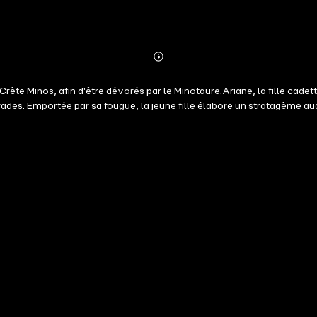
Abonnieren
Mehr
Details
Crète Minos, afin d'être dévorés par le Minotaure.Ariane, la fille cade
des. Emportée par sa fougue, la jeune fille élabore un stratagème a