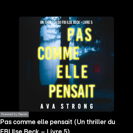
the
h page
 main
nt
the
ibility
ment
Powered by Deezer
Pas comme elle pensait (Un thriller du
FBI Ilse Beck – Livre 5)