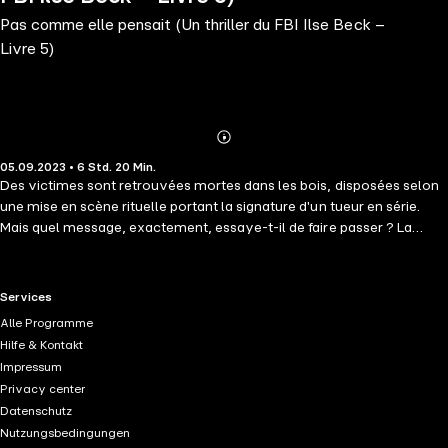
Pas comme elle pensait (Un thriller du FBI Ilse Beck –
Livre 5)
Abonnieren
Mehr
05.09.2023 • 6 Std. 20 Min.
Details
Des victimes sont retrouvées mortes dans les bois, disposées selon
une mise en scène rituelle portant la signature d'un tueur en série.
Mais quel message, exactement, essaye-t-il de faire passer ? La
brillante agent du FBI Ilse beck réussira-t-elle à le décoder à temps
avant que le tueur ne fasse d'autres victimes ? Ou sa piste la
conduira-t-elle directement dans un piège ? Dans cette série de
RTL+ useful links.
Services
thrillers à succès, l'agent spécial du FBI, Ilse Beck, après avoir vécu
Alle Programme
une enfance traumatisante en Allemagne, s'est installée aux États-
Hilfe & Kontakt
Unis afin de devenir une psychologue renommée spécialisée dans le
Impressum
syndrome de stress post-traumatique et la plus grande experte
Privacy center
mondiale des traumatismes des survivants de tueurs en série. En
Datenschutz
étudiant la psychologie des victimes ayant survécu, Ilse bénéficie
Nutzungsbedingungen
d'une expertise unique et sans précédent quant au véritable profil