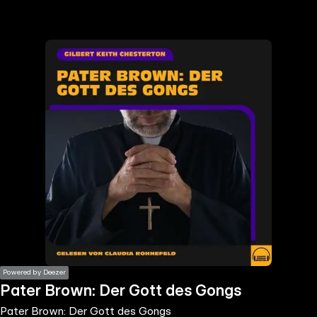
the
h page
 main
nt
the
ibility
ment
Powered by Deezer
Pater Brown: Der Gott des Gongs
Pater Brown: Der Gott des Gongs