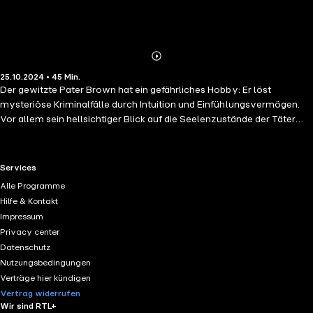
Abonnieren
Mehr
25.10.2024 • 45 Min.
Details
Der gewitzte Pater Brown hat ein gefährliches Hobby: Er löst
mysteriöse Kriminalfälle durch Intuition und Einfühlungsvermögen.
Vor allem sein hellsichtiger Blick auf die Seelenzustände der Täter
lässt den gewitzten katholischen Priester bei seinen Ermittlungen ein
ums andere Mal die verzwicktesten Fälle lösen. Weder Ort noch Zeit
schienen für einen Ferientag sehr geeignet, doch Pater Brown hatte
RTL+ useful links.
Services
wenige Ferientage und musste sie nehmen, wann sie eben kamen,
Alle Programme
auch zog er es immer vor, sie, wenn möglich, in Gesellschaft seines
Hilfe & Kontakt
alten Freundes Flambeau, des ehemaligen Verbrechers und
Impressum
ehemaligen Detektivs, zu verbringen. Der Priester hatte sein altes
Privacy center
Kirchspiel in Cobhole wieder einmal aufsuchen wollen und wanderte
Datenschutz
nun nordöstlich die Küste entlang.
Nutzungsbedingungen
Verträge hier kündigen
Vertrag widerrufen
Wir sind RTL+