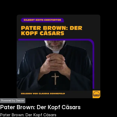
the
h page
 main
nt
the
ibility
ment
Powered by Deezer
Pater Brown: Der Kopf Cäsars
Pater Brown: Der Kopf Cäsars