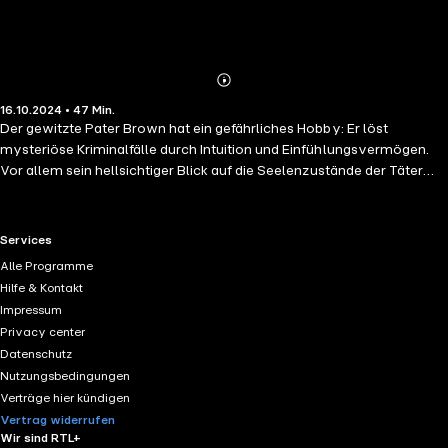
Abonnieren
Mehr
16.10.2024 • 47 Min.
Details
Der gewitzte Pater Brown hat ein gefährliches Hobby: Er löst
mysteriöse Kriminalfälle durch Intuition und Einfühlungsvermögen.
Vor allem sein hellsichtiger Blick auf die Seelenzustände der Täter
lässt den gewitzten katholischen Priester bei seinen Ermittlungen ein
ums andere Mal die verzwicktesten Fälle lösen. Irgendwo in
Brompton oder Kensington draußen gibt es eine unendlich lange
RTL+ useful links.
Services
Straße von hohen, stattlichen, doch größtenteils leeren Häusern, die
Alle Programme
wie eine Reihe von Grabmälern aussieht. Sogar die Stufen, die zu den
Hilfe & Kontakt
dunklen Eingangstüren hinaufführen, gleichen den Stufen an den
Impressum
Seiten der Pyramiden; und man zögert, an eine dieser Türen zu
Privacy center
klopfen, aus Angst, sie würde von einer Mumie geöffnet.
Datenschutz
Nutzungsbedingungen
Verträge hier kündigen
Vertrag widerrufen
Wir sind RTL+