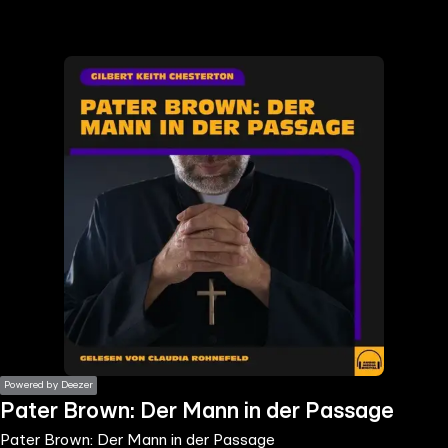
the
h page
 main
nt
the
ibility
ment
Powered by Deezer
Pater Brown: Der Mann in der Passage
Pater Brown: Der Mann in der Passage