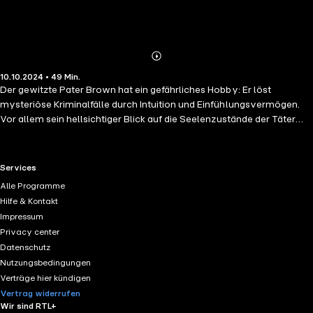
Abonnieren
Mehr
10.10.2024 • 49 Min.
Details
Der gewitzte Pater Brown hat ein gefährliches Hobby: Er löst
mysteriöse Kriminalfälle durch Intuition und Einfühlungsvermögen.
Vor allem sein hellsichtiger Blick auf die Seelenzustände der Täter
lässt den gewitzten katholischen Priester bei seinen Ermittlungen ein
ums andere Mal die verzwicktesten Fälle lösen. Zwei Männer
erschienen gleichzeitig an den beiden gegenüberliegenden Enden
RTL+ useful links.
Services
eines Verbindungsganges, der an dem einen Flügel des Apollo-
Alle Programme
Theaters in Adelphi entlanglief. Es war gegen Abend, aber die Straßen
Hilfe & Kontakt
lagen noch im Sonnenlicht, das in die blassen Farben der Dämmerung
Impressum
hinüberspielte. Der Gang war verhältnismäßig lang und dunkel, so
Privacy center
dass jeder der beiden Männer den anderen nur als Silhouette am
Datenschutz
gegenüberliegenden Ende sehen konnte.
Nutzungsbedingungen
Verträge hier kündigen
Vertrag widerrufen
Wir sind RTL+