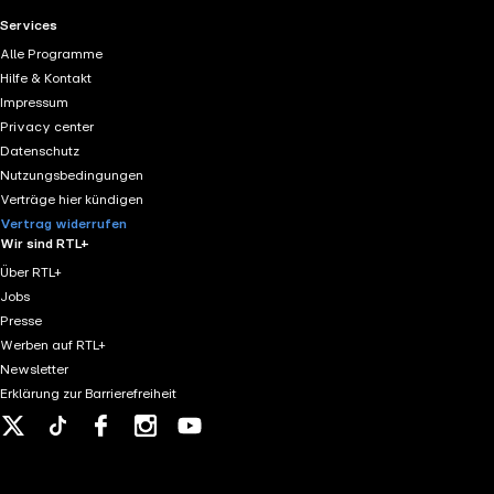
RTL+ useful links.
Services
Alle Programme
Hilfe & Kontakt
Impressum
Privacy center
Datenschutz
Nutzungsbedingungen
Verträge hier kündigen
Vertrag widerrufen
Wir sind RTL+
Über RTL+
Jobs
Presse
Werben auf RTL+
Newsletter
Erklärung zur Barrierefreiheit
X
Tiktok
Facebook
Instagram
Youtube