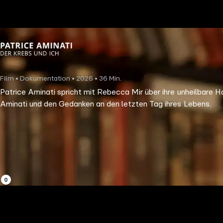
the
h page
 main
nt
the
Film • Dokumentation • 2026 • 36 Min.
ibility
Patrice Aminati spricht mit Rebecca Mir über ihre unheilbare H
ment
Aminati und den Gedanken an den letzten Tag ihres Lebens.