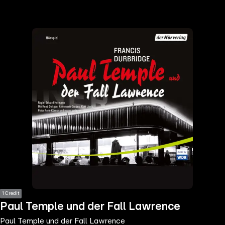
the
h page
 main
nt
the
ibility
ment
1 Credit
Paul Temple und der Fall Lawrence
Paul Temple und der Fall Lawrence