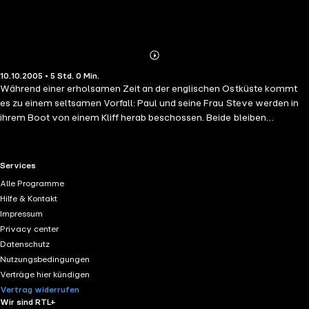
Abonnieren
Mehr
10.10.2005 • 5 Std. 0 Min.
Details
Während einer erholsamen Zeit an der englischen Ostküste kommt
es zu einem seltsamen Vorfall: Paul und seine Frau Steve werden in
ihrem Boot von einem Kliff herab beschossen. Beide bleiben
unverletzt. Der Bootsführer Bob jedoch wird getroffen und leicht
verletzt. Kaum genesen, verunglückt er eine Woche später tödlich bei
einem anderen Ausflug und hinterläßt Paul brieflich einen Namen und
RTL+ useful links.
Services
eine Adresse: Clive Lawrence, Hotel Schweizerhof, Zermatt. Dieselbe
Alle Programme
Nachricht steht auf dem Zettel, den Sylvia einem etwas dubiosen
Hilfe & Kontakt
Musiker in einem Londoner Tanzlokal übergibt. Seither ist Sylvia - sie
Impressum
ist die Tochter des britischen Spionageabwehrchefs - verschwunden.
Privacy center
Paul wollte an der Küste eigentlich nur ein neues Buch schreiben,
Datenschutz
aber nun hängt er wieder mittendrin in einem neuen Fall voller
Nutzungsbedingungen
Geheimnisse. (Laufzeit: 3h 36)
Verträge hier kündigen
Vertrag widerrufen
Wir sind RTL+