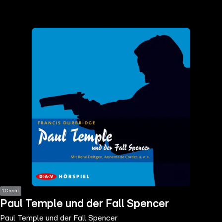
the
h page
 main
nt
the
ibility
ment
1 Credit
Paul Temple und der Fall Spencer
Paul Temple und der Fall Spencer