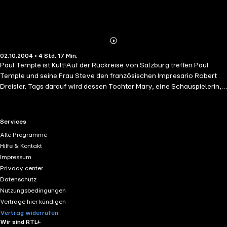
Abonnieren
Mehr
02.10.2004 • 4 Std. 17 Min.
Details
Paul Temple ist Kult!Auf der Rückreise von Salzburg treffen Paul
Temple und seine Frau Steve den französischen Impresario Robert
Dreisler. Tags darauf wird dessen Tochter Mary, eine Schauspielerin,
ermordet in ihrer Londoner Wohnung aufgefunden. Der einzige
Hinweis auf den Mörder scheint eine mysteriöse Schallplatte zu sein,
die mit dem Begleitschreiben „Es war ein Genuss! Herzlichst,
RTL+ useful links.
Services
Spencer“ in Marys Wohnung eintrifft – doch wer ist dieser Spencer?
Alle Programme
Als Paul Temple und Steve beginnen, die zahlreichen Verehrer der
Hilfe & Kontakt
jungen Dame zu befragen, geschieht ein weiterer Mord. Schnell wird
Impressum
deutlich, dass sich auch unser Meisterdetektiv und seine zauberhafte
Privacy center
Frau in höchster Lebensgefahr befinden.In den 60er-Jahren war die
Datenschutz
WDR-Hörspielreihe um Paul Temple von Francis Durbridge ein
Nutzungsbedingungen
»Straßenfeger«. Zu Beginn des 21. Jahrhunderts wurde die Serie
Verträge hier kündigen
wiederentdeckt und erlangte Kultstatus.
Vertrag widerrufen
Wir sind RTL+