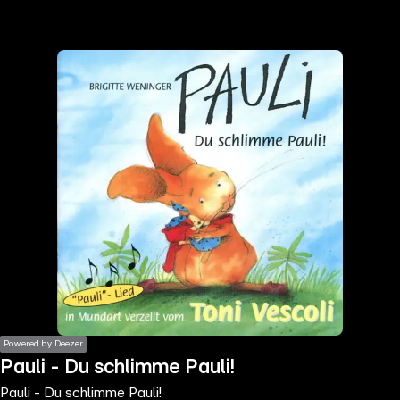
the
h page
 main
nt
the
ibility
ment
Powered by Deezer
Pauli - Du schlimme Pauli!
Pauli - Du schlimme Pauli!