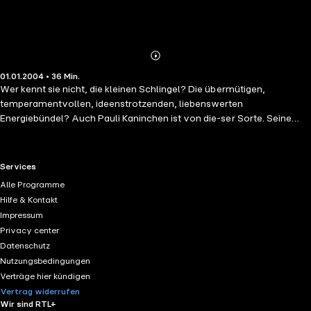
Abonnieren
Mehr
01.01.2004 • 36 Min.
Details
Wer kennt sie nicht, die kleinen Schlingel? Die übermütigen,
temperamentvollen, ideenstrotzenden, liebenswerten
Energiebündel? Auch Pauli Kaninchen ist von die-ser Sorte. Seine
Geschwister haben ihre liebe Not mit ihm. Doch Pauli ist kein "bö-ses"
Kind. Nein - bloss eines, das durch seine impulsive Art immer wieder
auffällt und aneckt. Aber Pauli muss auch lernen, dass es nicht
RTL+ useful links.
Services
genügt nur "Entschuldigung" zu sagen, wenn man etwas angestellt
Alle Programme
hat. Wie Pauli wieder einmal von Missgeschick zu Missgeschick
Hilfe & Kontakt
stolpert und zum Schluss doch die ganze Familie auf seiner Seite hat
Impressum
- davon erzählt diese humorvol-le und warmherzige Geschichte.
Privacy center
Datenschutz
Nutzungsbedingungen
Verträge hier kündigen
Vertrag widerrufen
Wir sind RTL+