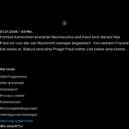
Abonnieren
Mehr
01.01.2005 • 43 Min.
Details
Familie Kaninchen erwartet Nachwuchs und freut sich darauf. Nur
Pauli ist von die-ser Nachricht weniger begeistert. Von seinem Freund
Edi weiss er: Babys sind eine Plage! Pauli hätte viel lieber eine kleine
Hausmaus... Doch als das Geschwisterchen geboren wird, kommt
doch alles ganz anders. Eine vergnügliche Geschichte über all die
Unsicherheiten, die auch grosse, vernünf-tige Geschwister bei der
RTL+ useful links.
Services
Geburt eines Babys befallen können.
Alle Programme
Hilfe & Kontakt
Impressum
Privacy center
Datenschutz
Nutzungsbedingungen
Verträge hier kündigen
Vertrag widerrufen
Wir sind RTL+