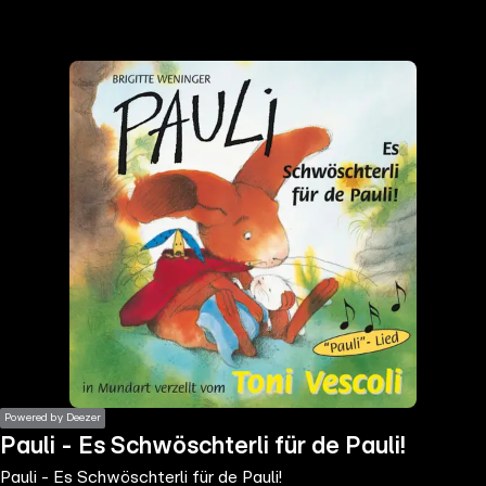
the
h page
 main
nt
the
ibility
ment
Powered by Deezer
Pauli - Es Schwöschterli für de Pauli!
Pauli - Es Schwöschterli für de Pauli!