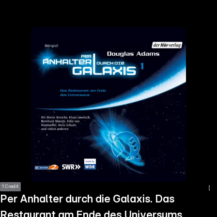
the
h page
 main
nt
the
ibility
ment
1 Credit
Per Anhalter durch die Galaxis. Das
Restaurant am Ende des Universums