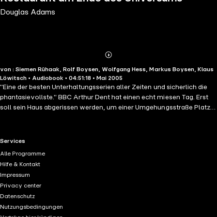
Douglas Adams
Abonnieren
Mehr
von : Siemen Rühaak, Rolf Boysen, Wolfgang Hess, Markus Boysen, Klaus
Details
Löwitsch • Audiobook • 04:51:18 • Mai 2005
"Eine der besten Unterhaltungsserien aller Zeiten und sicherlich die
phantasievollste." BBC Arthur Dent hat einen echt miesen Tag. Erst
soll sein Haus abgerissen werden, um einer Umgehungsstraße Platz
zu machen, und dann wird auch noch die gesamte Erde zerstört:
Auch sie war einer Umgehungsstraße im Weg – allerdings einer
interstellaren. Arthur kann dem Inferno mit Hilfe seines Freundes Ford
RTL+ useful links.
Services
Prefect entkommen, der sich nun als außerirdischer Autor eines
Alle Programme
intergalaktischen Reiseführers zu erkennen gibt. Mit dem Kulthörspiel
Hilfe & Kontakt
"Per Anhalter durch die Galaxis", das Science-Fiction-Fans jeden
Impressum
Alters begeistert, hat Adams einen intergalaktischen Mix aus
Privacy center
Spannung, Wortwitz, Gesellschaftssatire und Science-Fiction-
Datenschutz
Parodie geschaffen. Enthält die Teile "Per Anhalter durch die
Nutzungsbedingungen
Galaxis"/"Das Restaurant am Ende des Universums".(6 CDs, Laufzeit: