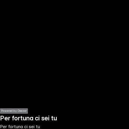
the
h page
 main
nt
the
ibility
ment
Powered by Deezer
Per fortuna ci sei tu
Per fortuna ci sei tu