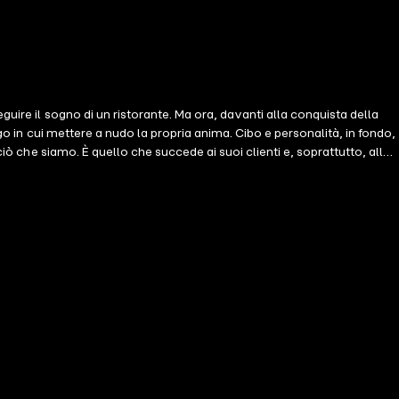
uire il sogno di un ristorante. Ma ora, davanti alla conquista della
go in cui mettere a nudo la propria anima. Cibo e personalità, in fondo,
ò che siamo. È quello che succede ai suoi clienti e, soprattutto, alle
 amica, confidente, ispiratrice… Lei e Luca condividono tutto, come se
minile, una sorta di favola moderna capace di meravigliare il lettore