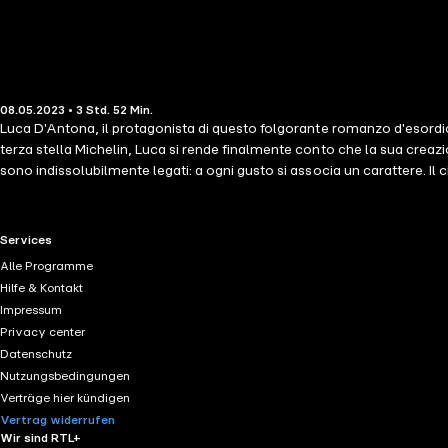
08.05.2023 • 3 Std. 52 Min.
Luca D'Antona, il protagonista di questo folgorante romanzo d'esordio, 
terza stella Michelin, Luca si rende finalmente conto che la sua creazio
sono indissolubilmente legati: a ogni gusto si associa un carattere. Il c
donne della sua vita, Daniela, Cloe e Sara, affascinate dalla personalit
fossero, alla fine, la stessa persona. "Per fortuna ci sei tu" è un'av
con un finale sorprendente. ©2022 Società Editrice Milanese (P)202
RTL+ useful links.
Services
Alle Programme
Hilfe & Kontakt
Impressum
Privacy center
Datenschutz
Nutzungsbedingungen
Verträge hier kündigen
Vertrag widerrufen
Wir sind RTL+