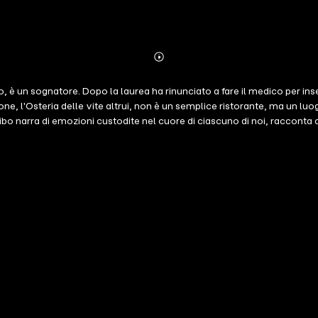
Abonnieren
Mehr
Details
è un sognatore. Dopo la laurea ha rinunciato a fare il medico per inseg
ne, l'Osteria delle vite altrui, non è un semplice ristorante, ma un luo
ibo narra di emozioni custodite nel cuore di ciascuno di noi, racconta ci
à di Luca e dalle sue creazioni in cucina. E poi c'è, da sempre, Nina:
venturosa e sapida discesa nel mondo dei sentimenti e dell'universo fem
3 Saga Egmont