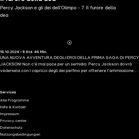
Percy Jackson e gli dei dell'Olimpo - 7. Il furore della
dea
Abonnieren
Mehr
16.10.2024 • 8 Std. 46 Min.
Details
UNA NUOVA AVVENTURA DEGLI EROI DELLA PRIMA SAGA DI PERCY
JACKSON! Non c'è mai pace per un semidio: Percy Jackson dovrà
vedersela con i capricci degli dei perfino per ottenere l'ammissione
all'università! Per procurarsi le lettere di presentazione da parte di tre
divinità diverse, deve affrontare altrettante imprese. Ecate, dea della
magia, gli propone una nuova sfida: tutto ciò che deve fare è badare
RTL+ useful links.
Services
ai suoi teneri animaletti durante la settimana di Halloween, mentre lei
Alle Programme
girerà il mondo collezionando dolcetti. Che sarà mai occuparsi del
Hilfe & Kontakt
segugio infernale Ecuba, della puzzola Gale e di un manipolo di
Impressum
murene bugiarde senza toccare assolutamente nulla nella sua
Privacy center
dimora? Ma Grover non resiste e assaggia una pozione­gelato alla
Datenschutz
fragola che lo trasforma in una gigante capra impazzita... Il trio si
Nutzungsbedingungen
ritrova con una villa distrutta e gli animali di Ecate (terrificanti e