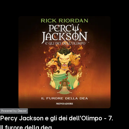
the
h page
 main
nt
the
ibility
ment
Powered by Deezer
Percy Jackson e gli dei dell'Olimpo - 7.
Il furore della dea