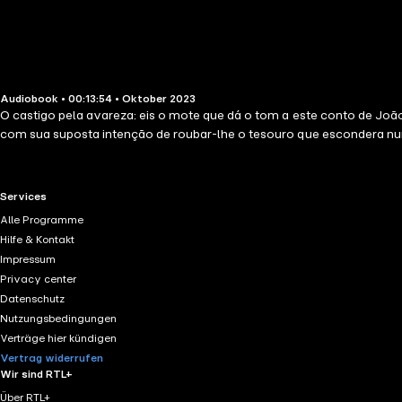
Audiobook • 00:13:54 • Oktober 2023
O castigo pela avareza: eis o mote que dá o tom a este conto de Joã
com sua suposta intenção de roubar-lhe o tesouro que escondera num
RTL+ useful links.
Services
Alle Programme
Hilfe & Kontakt
Impressum
Privacy center
Datenschutz
Nutzungsbedingungen
Verträge hier kündigen
Vertrag widerrufen
Wir sind RTL+
Über RTL+