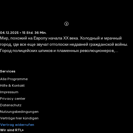
Abonnieren
Mehr
04.12.2025 • 15 Std. 36 Min.
Details
Мир, похожий на Европу начала ХХ века. Холодный и мрачный
город, где все еще звучат отголоски недавней гражданской войны.
Город полицейских шпиков и пламенных революционеров,
фабричных рабочих и бывших аристократов, поэтов-бунтарей и
сумасшедших ученых. И чудовищ. Клара Сильва в поисках лучшей
жизни едет в Столицу Республики, но уже в поезде девушку
RTL+ useful links.
Services
начинают преследовать странные видения: погибший отец просит
Alle Programme
кого-то спасти, а жуткие куклы-каприччо превращают ее сны в
Hilfe & Kontakt
кошмары. Вскоре Клара понимает, что Столица гораздо опаснее,
Impressum
чем кажется: повсюду шныряют заговорщики, на улицах пропадают
Privacy center
дети, а по ночам в городе стирается грань между реальностью и
Datenschutz
снами...
Nutzungsbedingungen
Verträge hier kündigen
Vertrag widerrufen
Wir sind RTL+