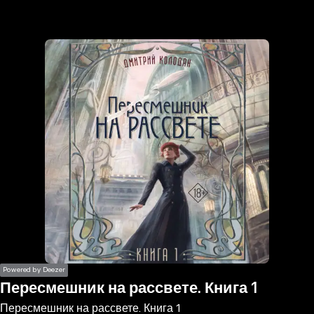
the
h page
 main
nt
the
ibility
ment
Powered by Deezer
Пересмешник на рассвете. Книга 1
Пересмешник на рассвете. Книга 1