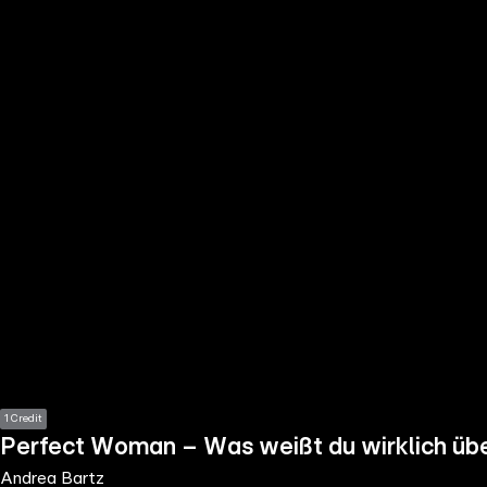
the
h page
 main
nt
the
ibility
ment
1 Credit
Perfect Woman – Was weißt du wirklich übe
Andrea Bartz