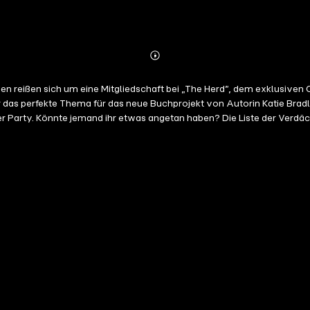
Abonnieren
Mehr
Details
r das perfekte Thema für das neue Buchprojekt von Autorin Katie Bra
Party. Könnte jemand ihr etwas angetan haben? Die Liste der Verdächt
die Einzige war, die ein dunkles Geheimnis hütete. Ungekürzte Lesung mit Camilla Renschke 12h 5min