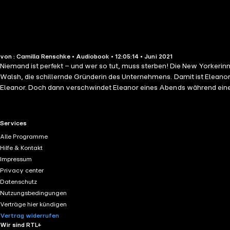
von : Camilla Renschke • Audiobook • 12:05:14 • Juni 2021
Niemand ist perfekt – und wer so tut, muss sterben! Die New Yorkerinnen reißen sich um eine Mitgliedschaft bei „The Herd”, dem exklusiven Co-Working-Space für Frauen. Alle wollen sie so sein wie Eleanor
Walsh, die schillernde Gründerin des Unternehmens. Damit ist Eleano
Eleanor. Doch dann verschwindet Eleanor eines Abends während einer 
Eleanor nicht 
RTL+ useful links.
Services
Alle Programme
Hilfe & Kontakt
Impressum
Privacy center
Datenschutz
Nutzungsbedingungen
Verträge hier kündigen
Vertrag widerrufen
Wir sind RTL+