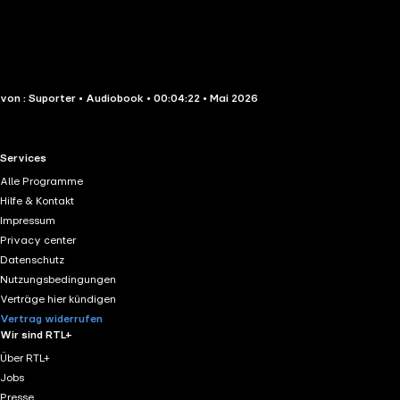
von : Suporter • Audiobook • 00:04:22 • Mai 2026
RTL+ useful links.
Services
Alle Programme
Hilfe & Kontakt
Impressum
Privacy center
Datenschutz
Nutzungsbedingungen
Verträge hier kündigen
Vertrag widerrufen
Wir sind RTL+
Über RTL+
Jobs
Presse