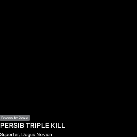
the
h page
 main
nt
the
ibility
ment
Powered by Deezer
PERSIB TRIPLE KILL
Suporter, Dagus Novian