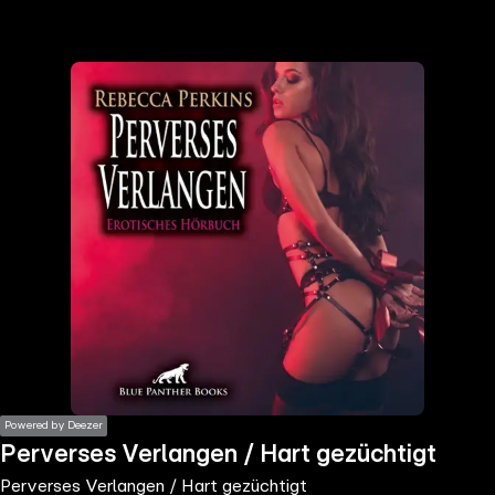
the
h page
 main
nt
the
ibility
ment
Powered by Deezer
Perverses Verlangen / Hart gezüchtigt
Perverses Verlangen / Hart gezüchtigt