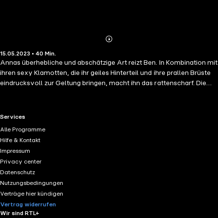
Abonnieren
Mehr
15.05.2023 • 40 Min.
Details
Annas überhebliche und abschätzige Art reizt Ben. In Kombination mit
ihren sexy Klamotten, die ihr geiles Hinterteil und ihre prallen Brüste
eindrucksvoll zur Geltung bringen, macht ihn das rattenscharf. Die
Beule in seiner Hose bleibt ihr nicht verborgen und sie kümmert sich
hingebungsvoll darum ... Eine blue panther books Erotik Audio
Storyvoller Sex, Begierde und Leidenschaft! Gelesen von Maike Luise
RTL+ useful links.
Services
Fengler Regie: Berthold Heiland
Alle Programme
Hilfe & Kontakt
Impressum
Privacy center
Datenschutz
Nutzungsbedingungen
Verträge hier kündigen
Vertrag widerrufen
Wir sind RTL+