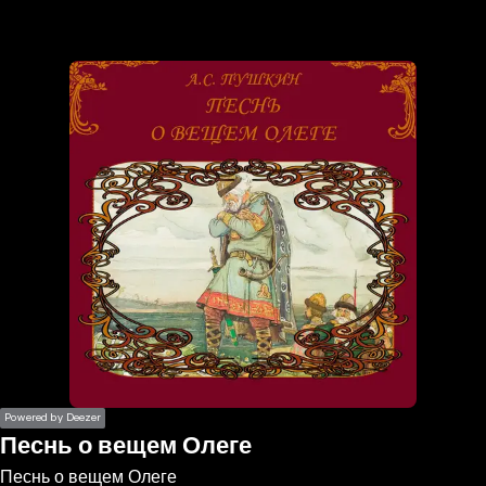
the
h page
 main
nt
the
ibility
ment
Powered by Deezer
Песнь о вещем Олеге
Песнь о вещем Олеге