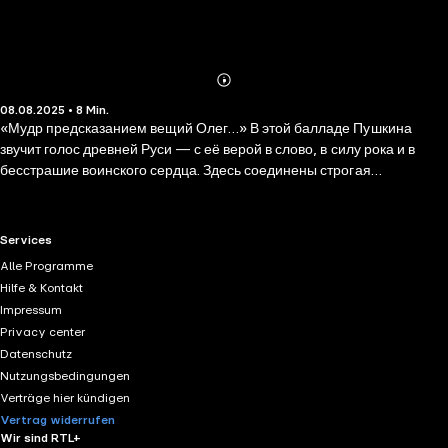
Abonnieren
Mehr
08.08.2025 • 8 Min.
Details
«Мудр предсказанием вещий Олег…» В этой балладе Пушкина
звучит голос древней Руси — с её верой в слово, в силу рока и в
бесстрашие воинского сердца. Здесь соединены строгая
торжественность летописи и лёгкая прозрачность стиха, простота
речи и тайна судьбы. Одно из первых обращений Пушкина к
былинному и славянскому корню.«Песнь о вещем Олеге»— это не
RTL+ useful links.
Services
просто рассказ о князе и его коне, это размышление о
Alle Programme
предопределении, о гордости, покое и страхе перед тем, что
Hilfe & Kontakt
начертано на звёздах.Поэзия, что говорит негромко, но остаётся —
Impressum
как шёпот древнего времени в сердце читателя. И в этом —
Privacy center
истинная пушкинская магия.
Datenschutz
Nutzungsbedingungen
Verträge hier kündigen
Vertrag widerrufen
Wir sind RTL+