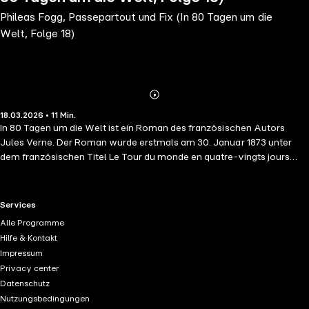
Phileas Fogg, Passepartout und Fix (In 80 Tagen um die
Welt, Folge 18)
Abonnieren
Mehr
18.03.2026 • 11 Min.
Details
In 80 Tagen um die Welt ist ein Roman des französischen Autors
Jules Verne. Der Roman wurde erstmals am 30. Januar 1873 unter
dem französischen Titel Le Tour du monde en quatre-vingts jours
von dem Verleger Pierre-Jules Hetzel veröffentlicht. Die erste
deutschsprachige Ausgabe erschien im selben Jahr im Verlag der
Gebrüder Légrády in Pest unter dem Titel Reise um die Erde in 80
RTL+ useful links.
Services
Tagen. Der reiche englische Gentleman Phileas Fogg ist geradezu ein
Alle Programme
Exzentriker in Sachen Pünktlichkeit und täglicher Gewohnheiten
Hilfe & Kontakt
sowie ein leidenschaftlicher Whist-Spieler. Er wettet mit anderen
Impressum
Mitgliedern des Reform Club in London um 20.000 Pfund Sterling,
Privacy center
dass es ihm gelingen werde, in 80 Tagen um die Welt zu reisen. Noch
Datenschutz
am selben Abend bricht er mit seinem gerade erst eingestellten
Nutzungsbedingungen
französischen Diener Jean Passepartout auf. Mit dem Zug fahren sie