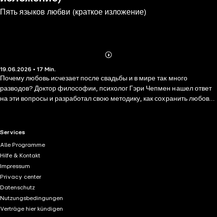
Пять языков любви (краткое изложение)
Abonnieren
Mehr
19.06.2026 • 17 Min.
Details
Почему любовь исчезает после свадьбы и в мире так много
разводов? Доктор философии, психолог Гэри Чепмен нашел ответ
на эти вопросы и разработал свою методику, как сохранить любовь
на долгие годы. Он много лет успешно работает с семейными
парами, проводит семинары по вопросам семьи и брака. Чепмен
автор популярных книг на эту тему. Гэри Чепмен утверждает, что
RTL+ useful links.
Services
каждый из нас говорит на своем языке любви. Для одних важно,
Alle Programme
чтобы их хвалили, другие ждут от супругов подарков и других знаков
Hilfe & Kontakt
внимания, третьи считают главным доказательством любви
Impressum
прикосновения и поцелуи, и т.д. Всего Гэри Чепмен насчитал пять
Privacy center
основных языков любви – пять способов, которыми люди выражают
Datenschutz
свою любовь. И подробно рассказал о каждом из них в своей книге.
Nutzungsbedingungen
Verträge hier kündigen