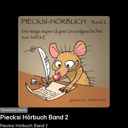
the
h page
 main
nt
the
ibility
ment
Powered by Deezer
Piecksi Hörbuch Band 2
Piecksi Hörbuch Band 2