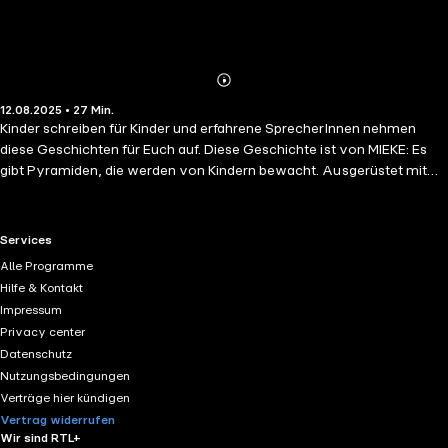
Abonnieren
Mehr
12.08.2025 • 27 Min.
Details
Kinder schreiben für Kinder und erfahrene SprecherInnen nehmen
diese Geschichten für Euch auf. Diese Geschichte ist von MIEKE: Es
gibt Pyramiden, die werden von Kindern bewacht. Ausgerüstet mit
Spezialschuhen und einem Unsichtbarmantel und natürlich einer
großen Portion Mut achten sie darauf, dass niemand Unbefugtes die
Geheimnisse der Pyramiden entdeckt.
RTL+ useful links.
Services
Alle Programme
Hilfe & Kontakt
Impressum
Privacy center
Datenschutz
Nutzungsbedingungen
Verträge hier kündigen
Vertrag widerrufen
Wir sind RTL+