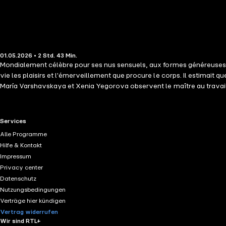
01.05.2026 • 2 Std. 43 Min.
Mondialement célèbre pour ses nus sensuels, aux formes généreuses, Pi
vie les plaisirs et l'émerveillement que procure le corps. Il estimait q
María Varshavskaya et Xenia Yegorova observent le maître au travail,
RTL+ useful links.
Services
Alle Programme
Hilfe & Kontakt
Impressum
Privacy center
Datenschutz
Nutzungsbedingungen
Verträge hier kündigen
Vertrag widerrufen
Wir sind RTL+