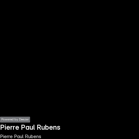
the
h page
 main
nt
the
ibility
ment
Powered by Deezer
Pierre Paul Rubens
Pierre Paul Rubens