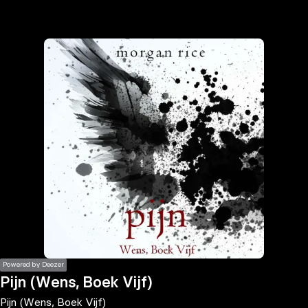
the
h page
 main
nt
the
ibility
ment
Powered by Deezer
Pijn (Wens, Boek Vijf)
Pijn (Wens, Boek Vijf)