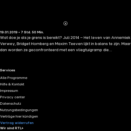
Abonnieren
Mehr
19.01.2019 • 7 Std. 50 Min.
Details
Wat doe je als je grens is bereikt? Juli 2014 – Het leven van Annemiek
Verwey, Bridget Homberg en Maxim Teeven lijkt in balans te zijn. Maar
dan worden ze geconfronteerd met een vliegtuigramp die
herinneringen wakker maakt aan een ramp die jaren geleden
plaatsvond en die nog niet goed is verwerkt. Ze zoeken ieder voor
zich naar manieren om de onrust en de angst waar ze last van
RTL+ useful links.
Services
hebben te bezweren. Daarbij komt Annemiek voor een cruciale
Alle Programme
beslissing te staan, moet Bridget alles op alles zetten om de koers die
Hilfe & Kontakt
ze gekozen heeft overeind te houden en maakt Maxim voor de
Impressum
tweede keer in zijn leven een onherstelbare fout. Aanvankelijk staan
Privacy center
de oplossingen die ze moeten kiezen los van elkaar, tot ze ontdekken
Datenschutz
dat hun persoonlijke geschiedenis al lange tijd onverbrekelijk aan de
Nutzungsbedingungen
anderen verbonden is. Maar ze ontdekken ook wie ze in de loop der
Verträge hier kündigen
jaren geworden zijn.
Vertrag widerrufen
Wir sind RTL+