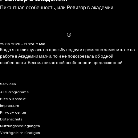
Пикантная особенность, или Ревизор в академии
Abonnieren
Mehr
25.06.2026 • 11 Std. 2 Min.
Details
Когда я откликнулась на просьбу подруги временно заменить ее на
работе в Академии магии, то и не подозревала об одной
особенности. Весьма пикантной особенности предложенной
должности: все сотрудницы в течение года выскакивали замуж и
уходили в декрет. Кстати, я не забыла упомянуть, что моя подруга
только что родила? Но нет, я не верила приметам! А теперь
RTL+ useful links.
Services
родители нашли мне жениха, высший демон, нагрянувший в
Alle Programme
Академию с проверкой, регулярно портит нервы, и при этом я не
Hilfe & Kontakt
оставляю надежды все-таки построить карьеру!
Impressum
Privacy center
Datenschutz
Nutzungsbedingungen
Verträge hier kündigen