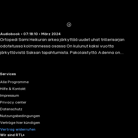
Abonnieren
Mehr
Audiobook • 07:18:10 • März 2024
Details
Ortopedi Sami Heikuran arkea järkyttää uudet uhat trillerisarjan
odotetussa kolmannessa osassa On kulunut kaksi vuotta
järkyttävistä Saksan tapahtumista. Pakolaistyttö Adenna on
kotiutunut Sami Heikuran perheeseen. Uusi elämä tarjoaa paljon,
ulkopuolisuuden tunne kuitenkin vaivaa Adennaa aika ajoin. Kun hän
ystävystyy muslimiyhteisöstään karkotettuun Hiraan, hän tavoittaa
RTL+ useful links.
Services
kaivatun yhteyden. Ystävyys saa synkkiä piirteitä, kun pinnan alla
Alle Programme
kuohuvat voimat purskahtavat pintaan yllättävin seurauksin. Myös
Hilfe & Kontakt
Sami joutuu työyhteisönsä kautta imaistuksi pimeiden voimien
Impressum
äärelle. Erillisiltä vaikuttavat tapahtumat kietoutuvat yhteen tavalla,
Privacy center
joka saa rikosylikonstaapeli Noora Nurkan pohtimaan
Datenschutz
moraalikäsityksiään uudelta kantilta. Mikä on oikeus? Kuinka pitkälle
Nutzungsbedingungen
se taipuu?
Verträge hier kündigen
Vertrag widerrufen
Wir sind RTL+