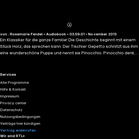
Abonnieren
Mehr
von : Rosemarie Fendel • Audiobook • 03:59:01 • November 2013
Details
Ein Klassiker für die ganze Familie! Die Geschichte beginnt mit einem
Stück Holz, das sprechen kann. Der Tischler Gepetto schnitzt aus ihm
eine wunderschöne Puppe und nennt sie Pinocchio. Pinocchio denkt
sich immer neue Streiche aus und bemerkt nie, wann Gefahr droht.
Und am Ende, nach vielen Abenteuern, passiert ein Wunder:
Pinocchio verliert seinen hölzernen Körper und verwandelt sich in
RTL+ useful links.
Services
einen echten Jungen.
Alle Programme
Hilfe & Kontakt
Impressum
Privacy center
Datenschutz
Nutzungsbedingungen
Verträge hier kündigen
Vertrag widerrufen
Wir sind RTL+