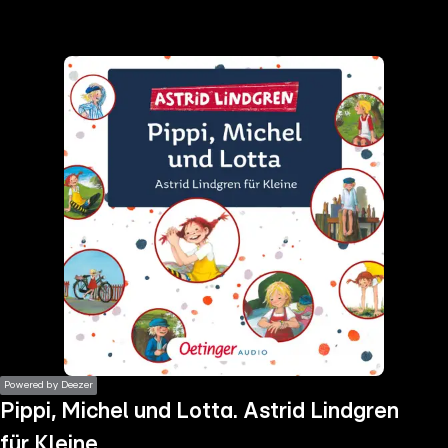
the
h page
 main
nt
the
ibility
ment
Powered by Deezer
Pippi, Michel und Lotta. Astrid Lindgren
für Kleine