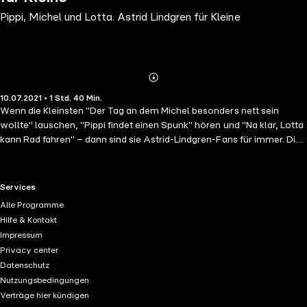
Pippi, Michel und Lotta. Astrid Lindgren für Kleine
Abonnieren
Mehr
10.07.2021 • 1 Std. 40 Min.
Details
Wenn die Kleinsten "Der Tag an dem Michel besonders nett sein
wollte" lauschen, "Pippi findet einen Spunk" hören und "Na klar, Lotta
kann Rad fahren" – dann sind sie Astrid-Lindgren-Fans für immer. Die
Hörspiel-Box mit drei der beliebtesten Astrid-Lindgren-Geschichten,
in voller Länge vorgelesen von Ursula Illert und Peter Kaempfe, ist ein
Geschenk fürs Leben.
RTL+ useful links.
Services
Alle Programme
Hilfe & Kontakt
Impressum
Privacy center
Datenschutz
Nutzungsbedingungen
Verträge hier kündigen