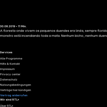
30.08.2019 • 11 Min.
A floresta onde vivem os pequenos duendes era linda, sempre florida
monstro está incendiando toda a mata. Nenhum bicho, nenhum duende es
RTL+ useful links.
Services
Alle Programme
Hilfe & Kontakt
Impressum
Privacy center
Datenschutz
Nutzungsbedingungen
Verträge hier kündigen
Vertrag widerrufen
Wir sind RTL+
Über RTL+