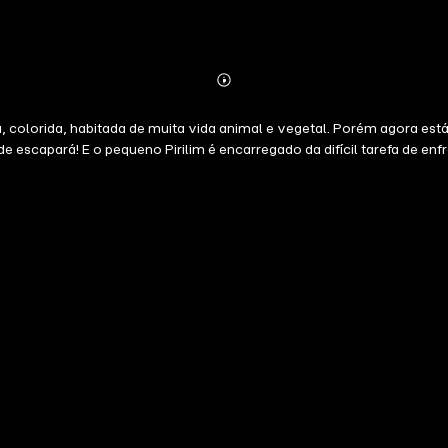
Abonnieren
Mehr
Details
, colorida, habitada de muita vida animal e vegetal. Porém agora est
capará! E o pequeno Pirilim é encarregado da difícil tarefa de enfren