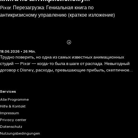
Pixar. Перезагрузка: Гениальная книга по
управлению (краткое изложение)
антикризисному управлению (краткое изложение)
Abonnieren
Mehr
18.06.2026 • 26 Min.
Details
Трудно поверить, но одна из самых известных анимационных
студий — Pixar — когда-то была в шаге от распада. Невыгодный
договор с Disney, расходы, превышающие прибыль, скептичное
отношение к перспективам компании сторонних наблюдателей и
экспертов — все это могло сломить энтузиазм команды и подорвать
веру в будущее. Автор книги — юрист и финансист, потомок русских
RTL+ useful links.
Services
эмигрантов Лоуренс Леви стал вестником перемен и
Alle Programme
непосредственным участником революционных событий в Pixar. На
Hilfe & Kontakt
протяжении 12 лет он в качестве финансового директора находил
Impressum
выходы из, казалось бы, тупиковых ситуаций. Он договаривался с
Privacy center
людьми, которые практически захлопывали дверь перед его носом.
Datenschutz
Не всегда и не во всем соглашаясь с владельцем компании Стивом
Nutzungsbedingungen
Джобсом, Леви смог снискать его уважение и завоевать авторитет у