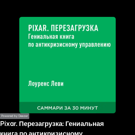
the
h page
 main
nt
the
ibility
ment
Powered by Deezer
Pixar. Перезагрузка: Гениальная
книга по антикризисному