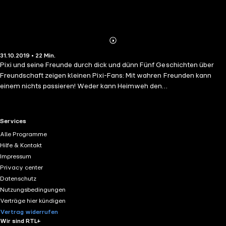
Abonnieren
Mehr
31.10.2019 • 22 Min.
Details
Pixi und seine Freunde durch dick und dünn Fünf Geschichten über
Freundschaft zeigen kleinen Pixi-Fans: Mit wahren Freunden kann
einem nichts passieren! Weder kann Heimweh den
Übernachtungsbesuch vermiesen, noch ein Gewitter das Picknick.
Selbst Ritter und Drachen haben manchmal keine Lust zu kämpfen
und wollen Freunde sein. Mit Prinzessinnen-Power kann man Riesen
RTL+ useful links.
Services
in die Flucht schlagen und wenn ein Fußball in einem Auto landet, hilft
Alle Programme
echter Teamgeist weiter.
Hilfe & Kontakt
Impressum
Privacy center
Datenschutz
Nutzungsbedingungen
Verträge hier kündigen
Vertrag widerrufen
Wir sind RTL+