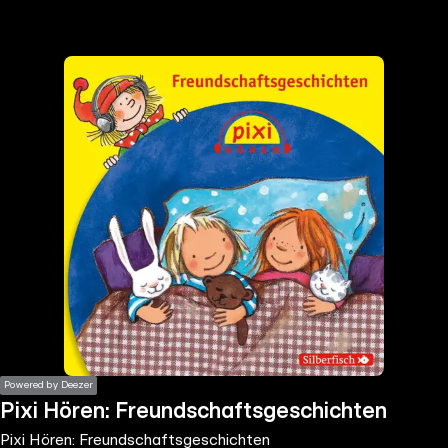
the
h page
 main
nt
the
ibility
ment
Powered by Deezer
Pixi Hören: Freundschaftsgeschichten
Pixi Hören: Freundschaftsgeschichten