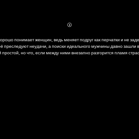
Abonnieren
Mehr
Details
орошо понимает женщин, ведь меняет подруг как перчатки и не зад
ё преследуют неудачи, а поиски идеального мужчины давно зашли в 
й простой, но что, если между ними внезапно разгорится пламя стра