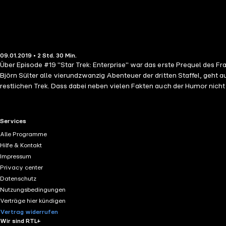
09.01.2019 • 2 Std. 30 Min.
Über Episode #19 "Star Trek: Enterprise" war das erste Prequel des
Björn Sülter alle vierundzwanzig Abenteuer der dritten Staffel, geht
restlichen Trek. Dass dabei neben vielen Fakten auch der Humor nicht 
möchtest Autoren, Synchronsprechern, Fans, Nerds und Journalisten b
anderen Serien? Bei "Planet Trek fm" bekommst du das komplette Pak
über die du ohnehin den halben Tag nachdenkst. Denn darin liegt ein großer Teil des Erfolgsgeheimnisses von "Star Trek": Wenn etwas das Franchise seit über 50 Jahren am Leben hält, dann sind das neben der
RTL+ useful links.
Services
unbestreitbaren Qualität der verschiedenen Serien und Filme eindeuti
Alle Programme
ersten Conventions oder die kultigen deutschen Trek-Dinner: Die Fan
Hilfe & Kontakt
Tradition führt Björn Sülter fort - mit Fans, Kennern, Enthusiasten,
Impressum
geben, aber auch detaillierte Besprechungen von Episoden und Kinofi
Privacy center
Datenschutz
Nutzungsbedingungen
Verträge hier kündigen
Vertrag widerrufen
Wir sind RTL+