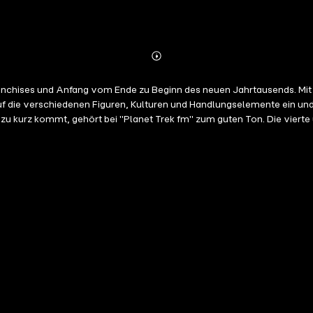
Abonnieren
Mehr
Details
 Franchises und Anfang vom Ende zu Beginn des neuen Jahrtausends. M
 auf die verschiedenen Figuren, Kulturen und Handlungselemente ein un
zu kurz kommt, gehört bei "Planet Trek fm" zum guten Ton. Die vierte u
ei ihren Gedanken über "Star Trek" lauschen? Du suchst fundierte Ep
et. Herausgegeben und produziert vom Rohde Verlag und präsentiert 
g die Fans und ihre Bereitschaft, gemeinsam ihre Leidenschaft zu lebe
s waren immer präsent und haben etwas getan, was den Kult am Laufen
 Autoren und allen, die etwas Spannendes über "Star Trek" zu sagen h
lmen.