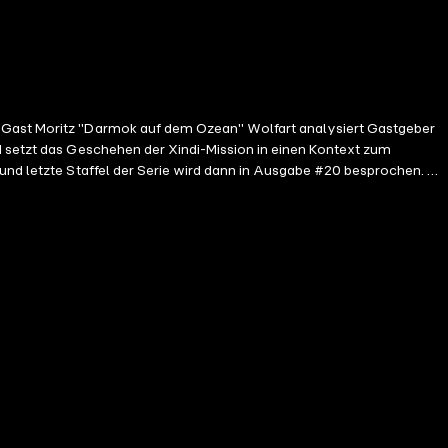
it Gast Moritz "Darmok auf dem Ozean" Wolfart analysiert Gastgeber
d setzt das Geschehen der Xindi-Mission in einen Kontext zum
nd letzte Staffel der Serie wird dann in Ausgabe #20 besprochen. Du
isodenreviews zu "Star Trek: Discovery", den Kinofilmen und allen
von SYFY bespricht Star-Trek-Experte Björn Sülter alle Themen,
n. Von frühen Briefkampagnen zu Zeiten der Classic-Serie über die
 hielt. Sie haben darüber gesprochen und geschrieben. Diese
aben. Dabei wird es immer wieder allgemeine Audios zu Trek-Themen