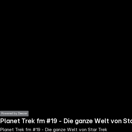
the
h page
 main
nt
the
ibility
ment
Powered by Deezer
Planet Trek fm #19 - Die ganze Welt von St
Planet Trek fm #19 - Die ganze Welt von Star Trek