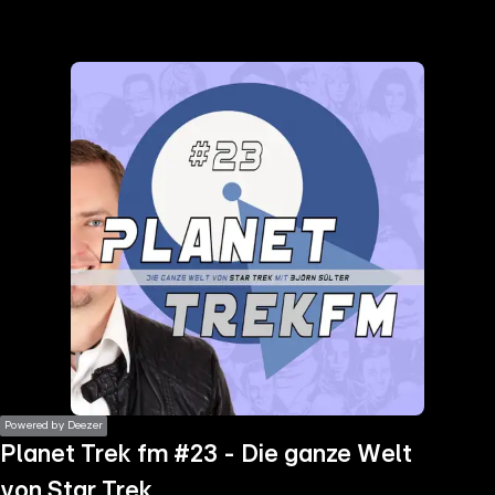
the
h page
 main
nt
the
ibility
ment
Powered by Deezer
Planet Trek fm #23 - Die ganze Welt
von Star Trek