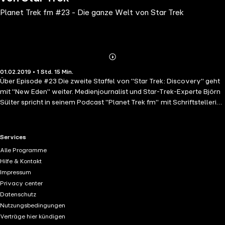
Planet Trek fm #23 - Die ganze Welt von Star Trek
Abonnieren
Mehr
01.02.2019 • 1 Std. 15 Min.
Details
Über Episode #23 Die zweite Staffel von "Star Trek: Discovery" geht
mit "New Eden" weiter. Medienjournalist und Star-Trek-Experte Björn
Sülter spricht in seinem Podcast "Planet Trek fm" mit Schriftstellerin
und Übersetzerin Claudia Kern und Moritz Wolfart über das Abenteuer
und ordnet es ein. Du möchtest Autoren, Synchronsprechern, Fans,
Nerds und Journalisten bei ihren Gedanken über "Star Trek"
RTL+ useful links.
Services
lauschen? Du suchst fundierte Episodenreviews zu "Star Trek:
Alle Programme
Discovery", den Kinofilmen und allen anderen Serien? Bei "Planet
Hilfe & Kontakt
Trek fm" bekommst du das komplette Paket. Herausgegeben und
Impressum
produziert vom Rohde Verlag und präsentiert von SYFY bespricht
Privacy center
Star-Trek-Experte Björn Sülter alle Themen, über die du ohnehin den
Datenschutz
halben Tag nachdenkst. Denn darin liegt ein großer Teil des
Nutzungsbedingungen
Erfolgsgeheimnisses von "Star Trek": Wenn etwas das Franchise seit
Verträge hier kündigen
über 50 Jahren am Leben hält, dann sind das neben der