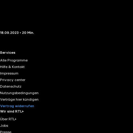
18.09.2023 • 20 Min.
RTL+ useful links.
Services
Alle Programme
Hilfe & Kontakt
Impressum
Privacy center
Datenschutz
Nutzungsbedingungen
Verträge hier kündigen
Vertrag widerrufen
Wir sind RTL+
Über RTL+
Jobs
Presse