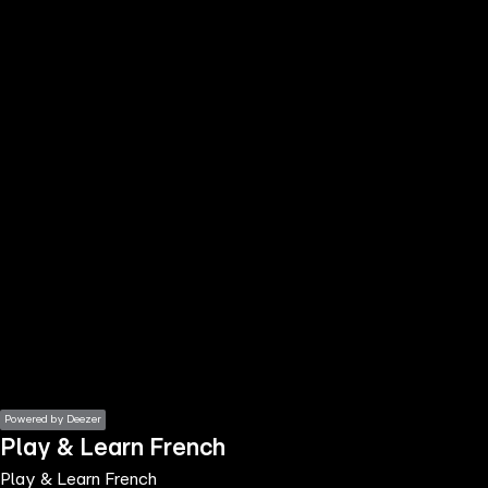
the
h page
 main
nt
the
ibility
ment
Powered by Deezer
Play & Learn French
Play & Learn French