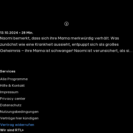
Abonnieren
Mehr
13.10.2024 • 28 Min.
Details
Naomi bemerkt, dass sich ihre Mama merkwürdig verhält. Was
zunächst wie eine Krankheit aussieht, entpuppt sich als großes
Geheimnis – ihre Mama ist schwanger! Naomi ist verunsichert, als sie
herausfindet, dass sie gleich fünf Geschwister bekommt. Während
ihre Eltern sich freuen, mischen sich bei Naomi Freude und
Unsicherheit. Doch das Abenteuer ist noch nicht vorbei! Auf dem
RTL+ useful links.
Services
Weg in den Familienurlaub spitzen sich die Dinge zu, als Naomis
Alle Programme
Mama während des Fluges starke Wehen bekommt.
Hilfe & Kontakt
Impressum
Privacy center
Datenschutz
Nutzungsbedingungen
Verträge hier kündigen
Vertrag widerrufen
Wir sind RTL+