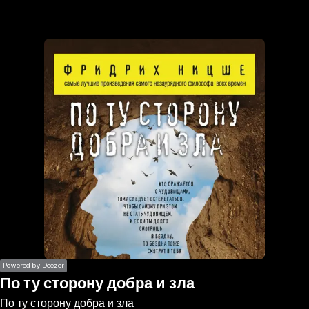
the
h page
 main
nt
the
ibility
ment
Powered by Deezer
По ту сторону добра и зла
По ту сторону добра и зла