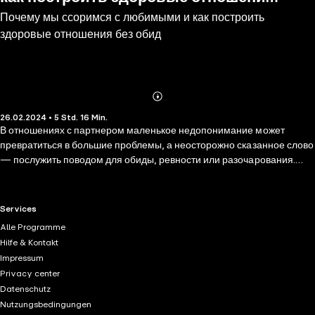
Почему мы ссоримся с любимыми и как построить
без обид
здоровые отношения без обид
Abonnieren
Mehr
26.02.2024 • 5 Std. 16 Min.
Details
В отношениях с партнером маленькое недопонимание может
превратиться в большие проблемы, а неосторожно сказанное слово
— послужить поводом для обиды, ревности или разочарования.
Психотерапевт Викран Сентис уже 30 лет работает с семейными
парами и умеет определять причины конфликтов между супругами.
Он считает, что люди слишком часто верят мифам, которые
RTL+ useful links.
Services
побуждают их ожидать от партнеров слишком многого. Из этой
Alle Programme
аудиокниги вы узнаете, как взглянуть на себя и партнера без
Hilfe & Kontakt
розовых очков, научиться слышать друг друга и избегать ненужных
Impressum
ссор. А главное — вы сможете выстроить крепкие, гармоничные
Privacy center
отношения, в которых ценятся взаимоуважение, поддержка и,
Datenschutz
конечно, любовь.
Nutzungsbedingungen