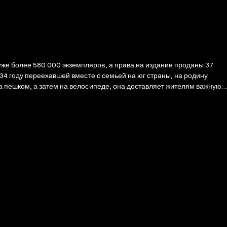
е более 580 000 экземпляров, а права на издание проданы 37
34 году переехавшей вместе с семьей на юг страны, на родину
 пешком, а затем на велосипеде, она доставляет жителям важную
а читает письма неграмотным и даже учит их читать и писать. Сама