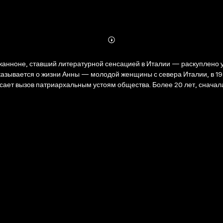
Abonnieren
Mehr
Details
нноне, ставший литературной сенсацией в Италии — раскуплено уж
казывается о жизни Анны — молодой женщины с севера Италии, в 19
ает вызов патриархальным устоям общества. Более 20 лет, сначала
х, кто навсегда покинул Италию, и послания тайных любовников. Анн
ом городке и серьезно повлияет на положение женщин в нем.