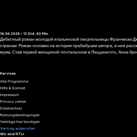
19.06.2026 • 12 Std. 40 Min.
Дебютный роман молодой итальянской писательницы Франчески Джа
странам. Роман основан на истории прабабушки автора, в нем расс
мужа. Став первой женщиной-почтальоном в Лиццанелло, Анна брос
корреспонденцию — это и письма солдат с фронта, и открытки от те
того не замечая, смелая «чужачка» с севера многое изменит в южн
RTL+ useful links.
Services
Alle Programme
Hilfe & Kontakt
Impressum
Privacy center
Datenschutz
Nutzungsbedingungen
Verträge hier kündigen
Vertrag widerrufen
Wir sind RTL+