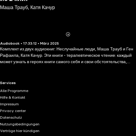
Маша Трауб, Катя Качур
Abonnieren
Mehr
Audiobook • 17:33:12 • März 2025
Details
Комплект из двух аудиокниг: Неслучайные люди, Маша Трауб и Ген
Рафаила, Катя Качур. Эти книги - терапевтическое чтение: каждый
может узнать в героях книги самого себя и свои обстоятельства,
понять, что все поправимо и изменить свою судьбу возможно. Здесь
нет случайностей — все события и встречи оказывают влияние на
жизни героев, показывая, что судьбы каждого из нас переплетаются
RTL+ useful links.
Services
через незаметные, но важные моменты. Неслучайные люди: Могут
Alle Programme
ли случайные встречи повлиять на судьбу? Способен ли
Hilfe & Kontakt
незнакомый человек заставить задуматься о правильности
Impressum
собственных решений? Определенно да, и новая книга Маши Трауб
Privacy center
«Неслучайные люди», состоящая из короткого романа «По судьбе»
Datenschutz
и новелл о самых разных человеческих судьбах, тому
Nutzungsbedingungen
доказательство. Герои этой книги — самые обычные люди со
Verträge hier kündigen
своими радостями и печалями. Ген Рафаила: Он – командир по