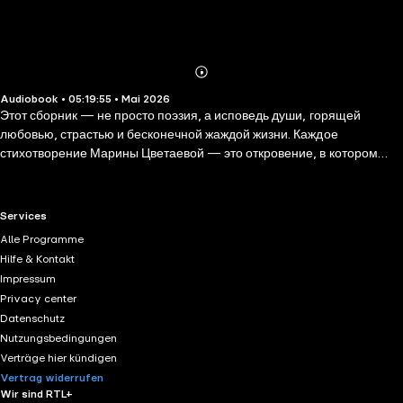
Abonnieren
Mehr
Audiobook • 05:19:55 • Mai 2026
Details
Этот сборник — не просто поэзия, а исповедь души, горящей
любовью, страстью и бесконечной жаждой жизни. Каждое
стихотворение Марины Цветаевой — это откровение, в котором
нежность и боль, отчаяние и восторг переплетаются в единую
мелодию. В книгу вошли лучшие лирические произведения
поэтессы, созданные в разные годы, — стихи о любви и разлуке, о
RTL+ useful links.
Services
встречах и утратe, о вечной женской тайне. Цветаева пишет так, что
Alle Programme
ее строки обжигают и трогают до глубины сердца, откликаясь на
Hilfe & Kontakt
самые сокровенные чувства читателя. Это издание станет
Impressum
настоящим подарком для ценителей русской поэзии, для тех, кто
Privacy center
ищет в стихах правду, красоту и неподдельную искренность.
Datenschutz
Nutzungsbedingungen
Verträge hier kündigen
Vertrag widerrufen
Wir sind RTL+