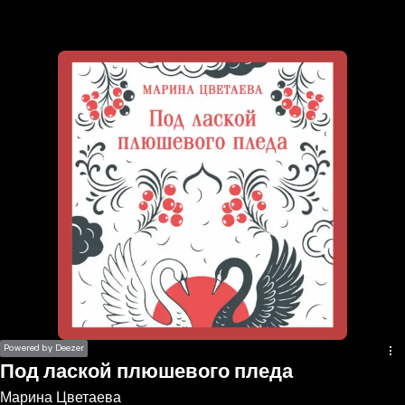
the
h page
 main
nt
the
ibility
ment
Powered by Deezer
Под лаской плюшевого пледа
Марина Цветаева