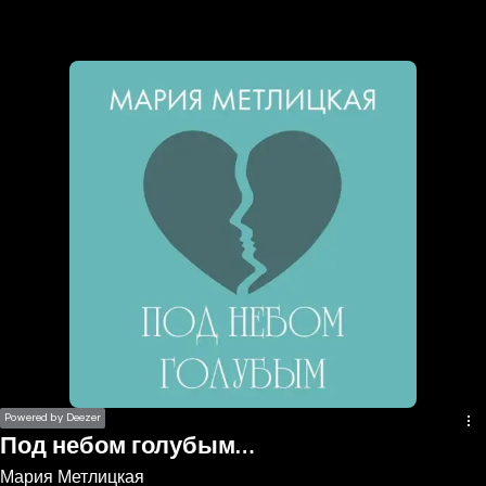
the
h page
 main
nt
the
ibility
ment
Powered by Deezer
Под небом голубым…
Мария Метлицкая