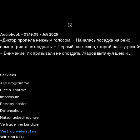
Abonnieren
Mehr
Audiobook • 01:19:08 • Juli 2025
Details
«Диктор пропела нежным голосом: – Началась посадка на рейс
номер триста пятнадцать. – Первый раз нежно, второй раз с угрозой:
– Внимание! Их призывали не опоздать. Жаров вытянул шею и
покрутил головой, ища жену в разноцветной толпе. Впрочем, это
было несложно – Рита была высока, почти на голову выше всех
прочих женщин. К тому же женский пол в основном был представлен
RTL+ useful links.
Services
паломницами – сгорбленными и не очень бабульками в светлых
Alle Programme
платочках, испуганно оглядывающимися по сторонам,
Hilfe & Kontakt
вздрагивающими от колокольчика, предваряющего объявления.
Impressum
Все им было незнакомо и вновь…»
Privacy center
Datenschutz
Nutzungsbedingungen
Verträge hier kündigen
Vertrag widerrufen
Wir sind RTL+