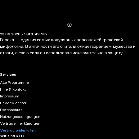
Abonnieren
Mehr
23.06.2026 • 1 Std. 49 Min.
Details
Геракл — один из самых популярных персонажей греческой
мифологии. В античности его считали олицетворением мужества и
отваги, а свою силу он использовал исключительно в защиту
слабых. В сборник вошло 12 необыкновенных подвигов Геракла,
таких как «Немейский лев», «Скотный двор царя Авгия» («Авгиевы
конюшни»), «Яблоки гесперид» и другие. Книга также расскажет о
RTL+ useful links.
Services
жизни детей Геракла после принятия героя в сонм олимпийских
Alle Programme
богов. Мифы о Геракле даны в классическом пересказе Николая
Hilfe & Kontakt
Альбертовича Куна, исследователя древнегреческой культуры.
Impressum
Яркие и цветные иллюстрации Анны Власовой, которые увлекут
Privacy center
ребенка и помогут ему полюбить чтение! Для читателей 10—11 лет (5
Datenschutz
класс).
Nutzungsbedingungen
Verträge hier kündigen
Vertrag widerrufen
Wir sind RTL+