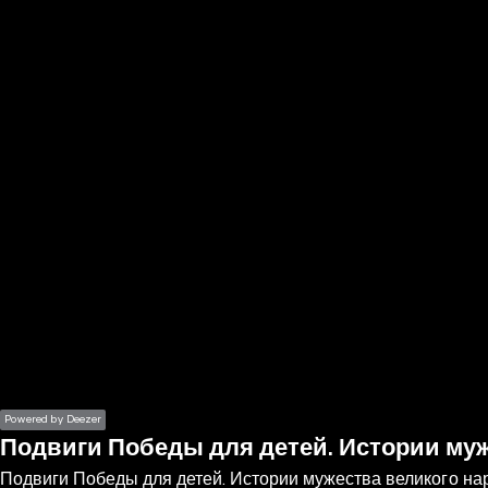
the
h page
 main
nt
the
ibility
ment
Powered by Deezer
Подвиги Победы для детей. Истории муж
Подвиги Победы для детей. Истории мужества великого на