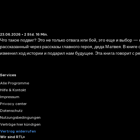
23.06.2026 • 2 Std. 16 Min.
Что такое подвиг? Это не только отвага или бой, это еще и выбор 
рассказанный через рассказы главного героя, деда Матвея. В книге
изменил ход истории и подарил нам будущее. Эта книга говорит с р
помогает понять, какой ценой была завоевана Победа, и увидеть: г
тяжелые месяцы испытаний; - битва за Москву и Сталинград; - бло
RTL+ useful links.
Services
Alle Programme
Hilfe & Kontakt
Impressum
Privacy center
Datenschutz
Nutzungsbedingungen
Verträge hier kündigen
Vertrag widerrufen
Wir sind RTL+