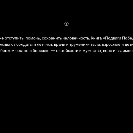
Abonnieren
Mehr
Details
— не отступить, помочь, сохранить человечность. Книга «Подвиги По
 оживают солдаты и летчики, врачи и труженики тыла, взрослые и де
ебенком честно и бережно — о стойкости и мужестве, вере и взаимно
ероизм живет не только на передовой, но и в ежедневных поступках
када Ленинграда; - освобождение Крыма; - водружение Знамени Побе