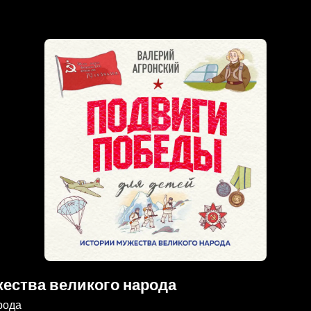
ества великого народа
рода