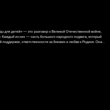
беды для детей» — это разговор о Великой Отечественной войне,
ти. Каждый из них — часть большого народного подвига, который
й поддержке, ответственности за близких и любви к Родине. Она
. Ключевые этапы Великой Отечественной войны: - первые, самые
ды над Рейхстагом.