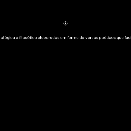
Abonnieren
Mehr
Details
iológica e filosófica elaborados em forma de versos poéticos que fa