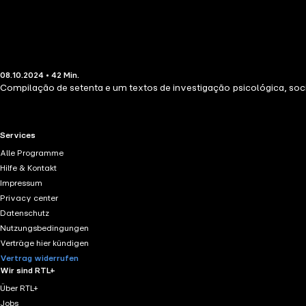
08.10.2024 • 42 Min.
Compilação de setenta e um textos de investigação psicológica, soc
RTL+ useful links.
Services
Alle Programme
Hilfe & Kontakt
Impressum
Privacy center
Datenschutz
Nutzungsbedingungen
Verträge hier kündigen
Vertrag widerrufen
Wir sind RTL+
Über RTL+
Jobs