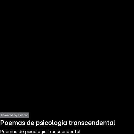
the
h page
 main
nt
the
ibility
ment
Powered by Deezer
Poemas de psicologia transcendental
Poemas de psicologia transcendental